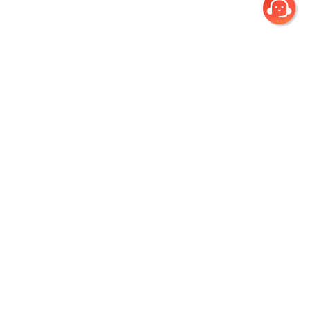
회사소개
개인정보취급방침
이용약관
환불규정
(주)건우애듀
|
서울시 노원구 초안산로 12 인덕대학교 연지스퀘어 지하2층 5호
|
Tel. 1644-4631
|
Fax. 0505-377-3380
|
대표이사 진종원
|
개인정보관리책임자 김병천 (정보기술부/팀장)
|