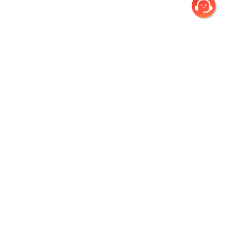
회사소개
개인정보취급방침
이용약관
환불규정
(주)건우애듀
|
서울시 노원구 초안산로 12 인덕대학교 연지스퀘어 지하2층 5호
|
Tel. 1644-4631
|
Fax. 0505-377-3380
|
대표이사 진종원
|
개인정보관리책임자 김병천 (정보기술부/팀장)
|